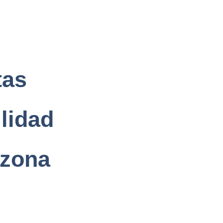
tas
lidad
izona